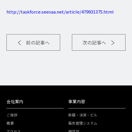
http://taskforce.seesaa.net/article/479931375.html
前の記事へ
次の記事へ
会社案内
事業内容
ご挨拶
鉄鋼・決済・ビル
概要
販売管理システム
アクセス
顔認証