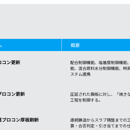
ム
概要
ロコン更新
配合制御機能、塩基度制御機能、
能、混合原料水分制御機能、時
ステム連携
プロコン更新
圧延された鋼板に対し、「焼き
工程を制御する。
連プロコン厚板刷新
連続鋳造からスラブ精整までの
算・合否判定・引き当てまでの