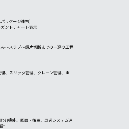
算パッケージ連携）
のガントチャート表示
込み～スラブ～鋼片切断までの一連の工程
管理、スリッタ管理、クレーン管理、画
篩分)機能、画面・帳票、周辺システム連
設計