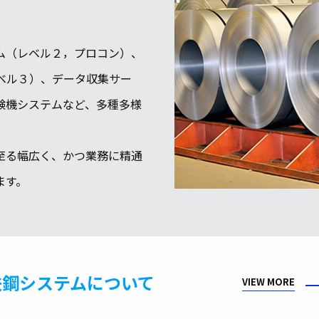
ム（レベル２，プロコン）、
ベル３）、データ収集サー
験機システムなど、多種多様
至る幅広く、かつ業務に精通
ます。
鉄鋼システムについて
VIEW MORE