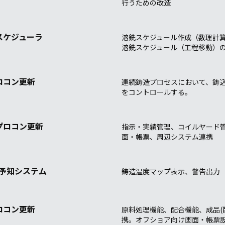
行うための改造
スケジューラ
溶銑スケジュール作成（数理計
溶銑スケジュール（工程移動）
ロコン更新
連続鋳造プロセスにおいて、鋳
をコントロールする。
プロコン更新
指示・実績管理、コイルヤード
面・帳票、周辺システム連携
O予知システム
鋳造温度マップ表示、警告出力
ロコン更新
原料処理機能、配合機能、成品(
携。オフショア向け画面・帳票