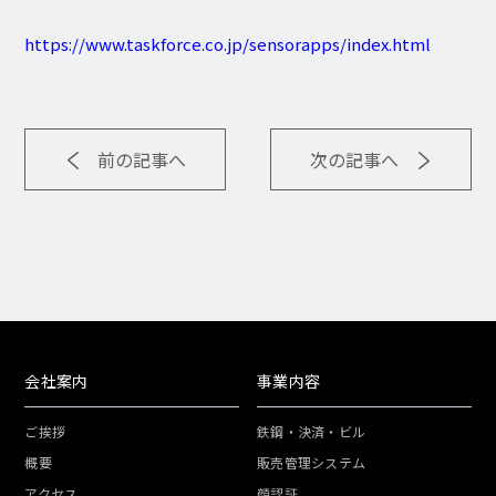
https://www.taskforce.co.jp/sensorapps/index.html
前の記事へ
次の記事へ
会社案内
事業内容
ご挨拶
鉄鋼・決済・ビル
概要
販売管理システム
アクセス
顔認証