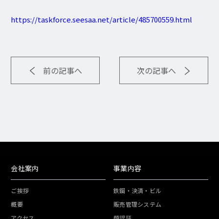
https://taskforce.seesaa.net/article/485700559.html
前の記事へ
次の記事へ
会社案内
事業内容
ご挨拶
鉄鋼・決済・ビル
概要
販売管理システム
アクセス
顔認証