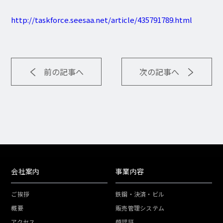
http://taskforce.seesaa.net/article/435791789.html
前の記事へ
次の記事へ
会社案内
事業内容
ご挨拶
鉄鋼・決済・ビル
概要
販売管理システム
アクセス
顔認証