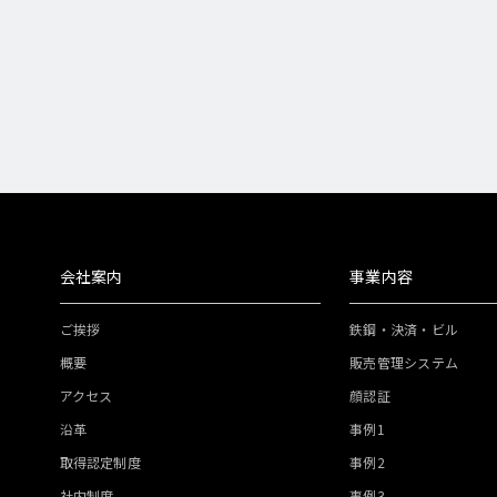
会社案内
事業内容
ご挨拶
鉄鋼・決済・ビル
概要
販売管理システム
アクセス
顔認証
沿革
事例1
取得認定制度
事例2
社内制度
事例3